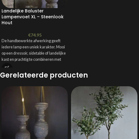
Landelijke Baluster
Lampenvoet XL – Steenlook
Hout
€
74.95
De handbewerkte afwerking geeft
iedere lamp een uniek karakter. Mooi
op een dressoir, sidetable of landelijke
kast en prachtig te combineren met
een velvet cilinderkap voor extra
warmte en sfeer.
Gerelateerde producten
Voorzien van een E27 fitting en een
aan/uit schakelaar in het snoer.
✔ Massief hout
✔ Unieke steenlook afwerking
✔ Handbewerkt en robuust
✔ Zware kwaliteit
✔ Perfect voor een landelijke en
sobere woonstijl
Lampenkap optioneel bij te