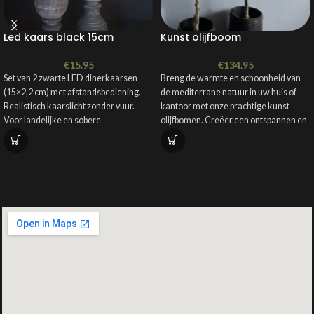
bestellen
Getoonde kap: velvet cilinderkap 40
Led kaars black 15cm
Kunst olijfboom
cm.
Iedere lamp is uniek. Kleur en structuur
€
15.95
€
134.95
kunnen iets afwijken door de
Set van 2 zwarte LED dinerkaarsen
Breng de warmte en schoonheid van
handbewerkte steenlook afwerking.
(15×2,2 cm) met afstandsbediening.
de mediterrane natuur in uw huis of
Realistisch kaarslicht zonder vuur.
kantoor met onze prachtige kunst
Voor landelijke en sobere
olijfbomen. Creëer een ontspannen en
tafeldecoratie.
uitnodigende sfeer waar u ook bent, en
geniet van de tijdloze charme van deze
prachtige bomen, zonder enige moeite
van onderhoud.
Materiaal: zijde
Afmetingen: 90cm - 190cm
Gebruik: binnen, buiten onder een
overkapping