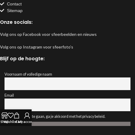
Contact
Sitemap
Onze socials:
Volg ons op Facebook voor sfeerbeelden en nieuws
Volg ons op Instagram voor sfeerfoto’s
Blijf op de hoogte:
Voornaam of volledige naam
Email
Door verder te gaan, ga je akkoord met het privacy beleid.
Shop
Wishlist
Cart
My account