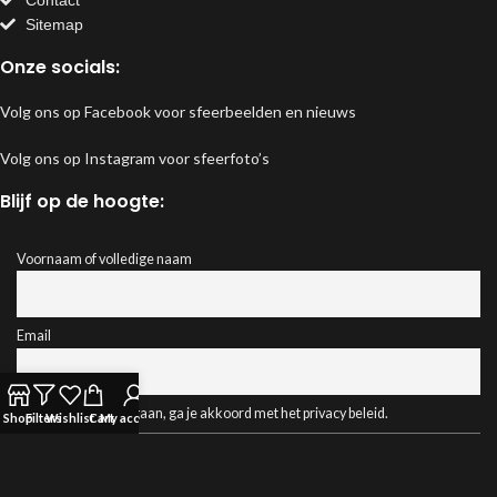
Sitemap
Onze socials:
Volg ons op Facebook voor sfeerbeelden en nieuws
Volg ons op Instagram voor sfeerfoto’s
Blijf op de hoogte:
Voornaam of volledige naam
Email
Door verder te gaan, ga je akkoord met het privacy beleid.
Shop
Filters
Wishlist
Cart
My account