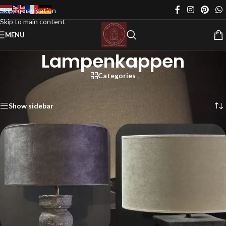
Skip to navigation
Skip to main content
MENU
Lampenkappen
Categories
Home
/
Verlichting
/
Lampenkappen
Toont alle 2 resultaten
Show sidebar