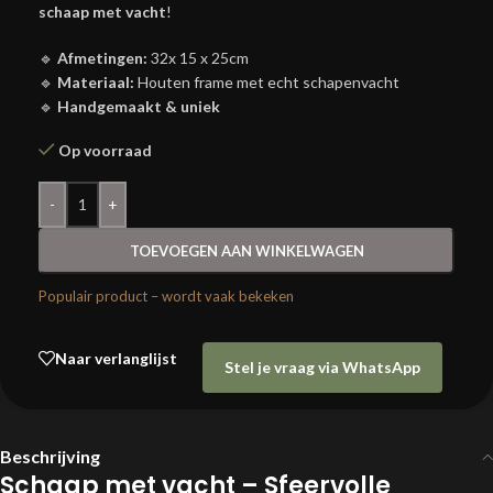
schaap met vacht
!
🔹
Afmetingen:
32x 15 x 25cm
🔹
Materiaal:
Houten frame met echt schapenvacht
🔹
Handgemaakt & uniek
Op voorraad
-
+
TOEVOEGEN AAN WINKELWAGEN
Populair product – wordt vaak bekeken
Naar verlanglijst
Stel je vraag via WhatsApp
Beschrijving
Schaap met vacht – Sfeervolle