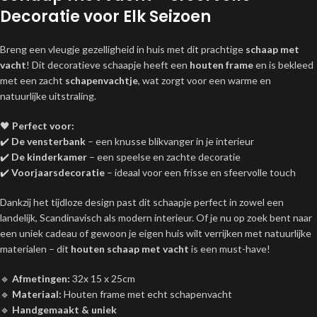
Decoratie voor Elk Seizoen
Breng een vleugje gezelligheid in huis met dit prachtige
schaap met
vacht
! Dit decoratieve schaapje heeft een
houten frame
en is bekleed
met een zacht
schapenvachtje
, wat zorgt voor een warme en
natuurlijke uitstraling.
🖤
Perfect voor:
✔️
De vensterbank
– een knusse blikvanger in je interieur
✔️
De kinderkamer
– een speelse en zachte decoratie
✔️
Voorjaarsdecoratie
– ideaal voor een frisse en sfeervolle touch
Dankzij het tijdloze design past dit schaapje perfect in zowel een
landelijk, Scandinavisch als modern interieur. Of je nu op zoek bent naar
een uniek cadeau of gewoon je eigen huis wilt verrijken met natuurlijke
materialen – dit
houten schaap met vacht
is een must-have!
🔹
Afmetingen:
32x 15 x 25cm
🔹
Materiaal:
Houten frame met echt schapenvacht
🔹
Handgemaakt & uniek