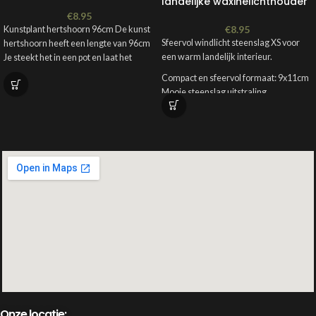
landelijke waxinelichthouder
€
8.95
€
8.95
Kunstplant hertshoorn 96cm De kunst
Sfeervol windlicht steenslag XS voor
hertshoorn heeft een lengte van 96cm
een warm landelijk interieur.
Je steekt het in een pot en laat het
Compact en sfeervol formaat: 9x11cm
Mooie steenslag uitstraling
Geschikt voor waxinelichtje
Perfect voor sober en stoer wonen
Onze locatie: