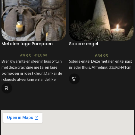
Metalen lage Pompoen
Sobere engel
€
9.95
-
€
13.95
€
34.95
Breng warmte en sfeer in huis of tuin
Sobere engel Deze metalen engel past
met deze prachtige
metalen lage
in ieder thuis. Afmeting: 33x9x H41cm
pompoen in roestkleur
. Dankzij de
robuuste afwerking en landelijke
uitstraling is dit decoratiestuk een
echte
blikvanger op de kast,
vensterbank of tuintafel
.