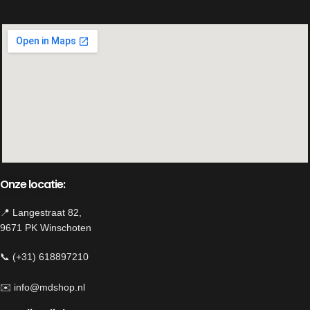
past in een landelijk, sober of bohemian
interieur.
Onze locatie:
📍 Langestraat 82,
9671 PK Winschoten
📞 (+31) 618897210
✉️
info@mdshop.nl