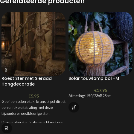
Gerelateerde producten
Roest Ster met Sieraad
Solar touwlamp bol -M
Hangdecoratie
€
17.95
€
5.95
Afmeting: H50/23xB28cm
Geef een sobere tak, krans of pot direct
een unieke uitstraling met deze
bijzondere roestkleurige ster.
De metalen ster is afgewerkt met een
sierlijke hanger, waardoor hij perfect