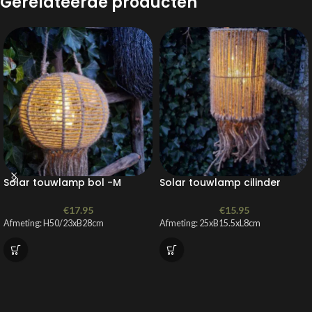
Gerelateerde producten
Solar touwlamp bol -M
Solar touwlamp cilinder
€
17.95
€
15.95
Afmeting: H50/23xB28cm
Afmeting: 25xB15.5xL8cm