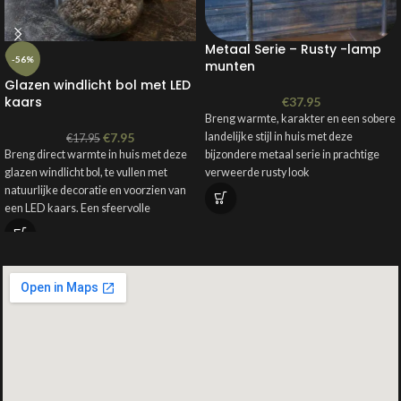
Metaal Serie – Rusty -lamp
-56%
munten
Glazen windlicht bol met LED
kaars
€
37.95
Breng warmte, karakter en een sobere
€
7.95
landelijke stijl in huis met deze
€
17.95
Breng direct warmte in huis met deze
bijzondere metaal serie in prachtige
glazen windlicht bol, te vullen met
verweerde rusty look
natuurlijke decoratie en voorzien van
een LED kaars. Een sfeervolle
blikvanger die prachtig past in een
landelijk, sober of stoer interieur.
Werkt op de Countryfield
afstandsbediening!