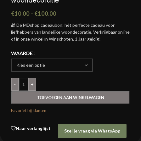
woondecoratie
€
10.00
-
€
100.00
🎁 De MDshop cadeaubon: hét perfecte cadeau voor
liefhebbers van landelijke woondecoratie. Verkrijgbaar online
of in onze winkel in Winschoten. 1 Jaar geldig!
WAARDE
-
+
TOEVOEGEN AAN WINKELWAGEN
Favoriet bij klanten
Naar verlanglijst
Stel je vraag via WhatsApp