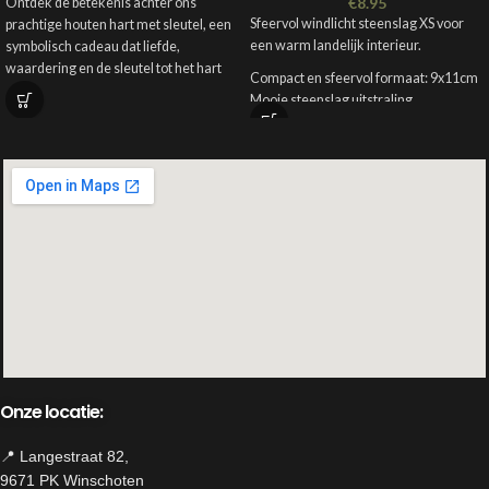
€
8.95
Ontdek de betekenis achter ons
Sfeervol windlicht steenslag XS voor
prachtige houten hart met sleutel, een
een warm landelijk interieur.
symbolisch cadeau dat liefde,
waardering en de sleutel tot het hart
Compact en sfeervol formaat: 9x11cm
van een dierbare vertegenwoordigt.
Mooie steenslag uitstraling
Geschikt voor waxinelichtje
Materiaal: hout
Perfect voor sober en stoer wonen
Kleur: bruin, donkerder dan op de foto
Afmeting: 6x1cm
Onze locatie:
📍 Langestraat 82,
9671 PK Winschoten