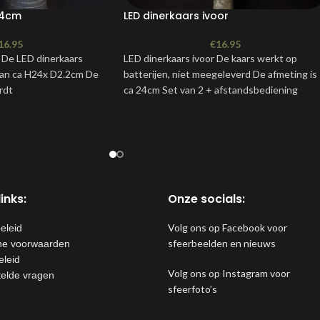
24cm
LED dinerkaars ivoor
16.95
€
16.95
 De LED dinerkaars
LED dinerkaars ivoor De kaars werkt op
van ca H24x D2.2cm De
batterijen, niet meegeleverd De afmeting is
rdt
ca 24cm Set van 2 + afstandsbediening
inks:
Onze socials:
Volg ons op Facebook voor
eleid
sfeerbeelden en nieuws
e voorwaarden
eleid
Volg ons op Instagram voor
telde vragen
sfeerfoto’s