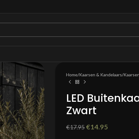
Home
/
Kaarsen & Kandelaars
/
Kaarse
LED Buitenkaa
Zwart
€
14.95
€
17.95