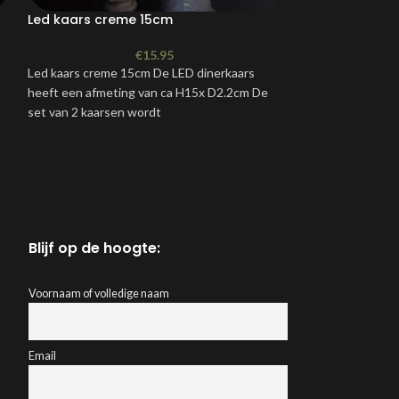
Led kaars creme 15cm
Bolsius drijfka
€
15.95
Led kaars creme 15cm De LED dinerkaars
Set van 20 Bolsius 
heeft een afmeting van ca H15x D2.2cm De
Brandtijd ca. 4 uu
set van 2 kaarsen wordt
schaal met water 
Blijf op de hoogte:
Voornaam of volledige naam
Email