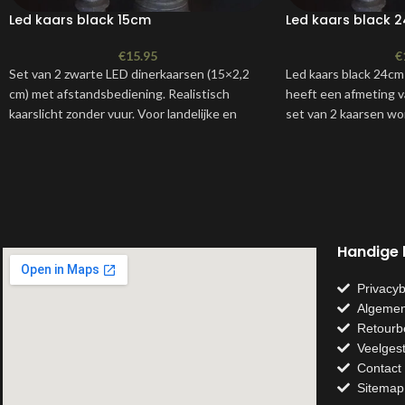
Led kaars black 15cm
Led kaars black 
€
15.95
€
Set van 2 zwarte LED dinerkaarsen (15×2,2
Led kaars black 24cm
cm) met afstandsbediening. Realistisch
heeft een afmeting 
kaarslicht zonder vuur. Voor landelijke en
set van 2 kaarsen wo
sobere tafeldecoratie.
Handige l
Privacyb
Algemen
Retourb
Veelges
Contact
Sitemap