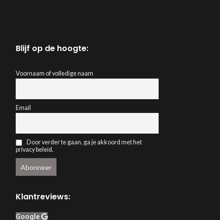
elegantie uit die p
en natuurlijke sfe
Pasen.
Afmeting:
12 cm 
Blijf op de hoogte:
Voornaam of volledige naam
Email
Door verder te gaan, ga je akkoord met het
privacy beleid.
Klantreviews:
Google