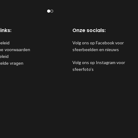
ke charme toe aan je
inks:
Onze socials:
Volg ons op Facebook voor
eleid
sfeerbeelden en nieuws
e voorwaarden
eleid
Volg ons op Instagram voor
telde vragen
sfeerfoto’s