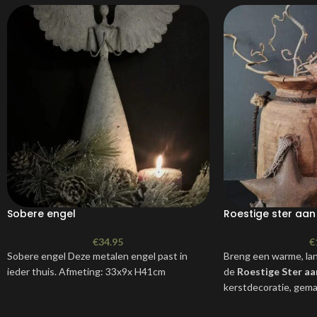
Sobere engel
Roestige ster aa
€
34.95
€
Sobere engel Deze metalen engel past in
Breng een warme, land
ieder thuis. Afmeting: 33x9x H41cm
de
Roestige Ster a
kerstdecoratie, gema
met een rustieke roe