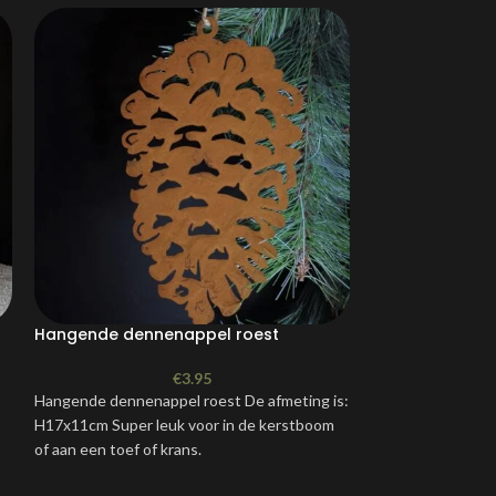
Hangende dennenappel roest
Grijze stenen 
€
3.95
Hangende dennenappel roest De afmeting is:
Breng een vleugje 
H17x11cm Super leuk voor in de kerstboom
met het
Grijze S
of aan een toef of krans.
van Countryfield
gemaakt van terrac