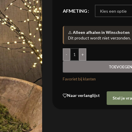
AFMETING
⚠️
Alleen afhalen in Winschoten
Dit product wordt niet verzonden.
-
+
TOEVOEGEN
Favoriet bij klanten
Naar verlanglijst
Stel je v