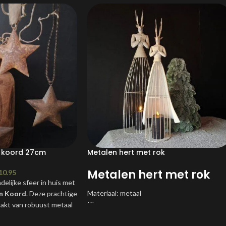
n koord 27cm
Metalen hert met rok
Metalen hert met rok
10.95
elijke sfeer in huis met
Materiaal: metaal
an Koord
. Deze prachtige
Kleur: creme
akt van robuust metaal
Afmeting: 22x77 - 22x91cm
stafwerking, voegt