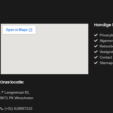
direct een authentie
interieur.
Materiaal: metaal
Kleur: roest
Handige l
Afmeting: 27cm
Privacyb
Algemen
Retourb
Veelges
Contact
Sitemap
Onze locatie:
📍 Langestraat 82,
9671 PK Winschoten
📞 (+31) 618897210