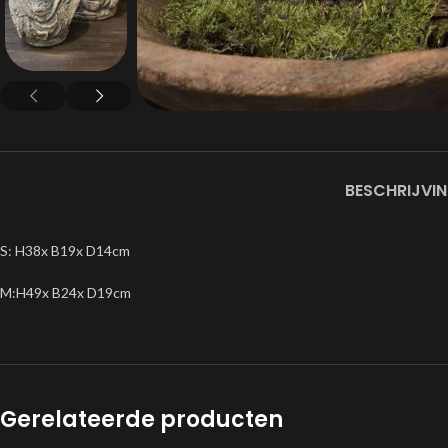
BESCHRIJVI
S: H38x B19x D14cm
M:H49x B24x D19cm
Gerelateerde producten