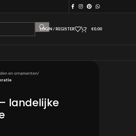
LOGIN / REGISTER
€
0.00
lden en ornamenten
/
oratie
– landelijke
e