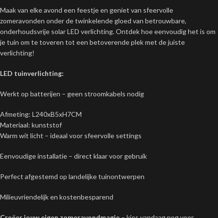
Maak van elke avond een feestje en geniet van sfeervolle
zomeravonden onder de twinkelende gloed van betrouwbare,
onderhoudsvrije solar LED verlichting. Ontdek hoe eenvoudig het is om
je tuin om te toveren tot een betoverende plek met de juiste
verlichting!
LED tuinverlichting:
Werkt op batterijen – geen stroomkabels nodig
Afmeting: L240xB5xH7CM
Materiaal: kunststof
Warm wit licht – ideaal voor sfeervolle settings
Eenvoudige installatie – direct klaar voor gebruik
Perfect afgestemd op landelijke tuinontwerpen
Milieuvriendelijk en kostenbesparend
Creëer jouw eigen zomeravondmagie
– kies vandaag nog voor