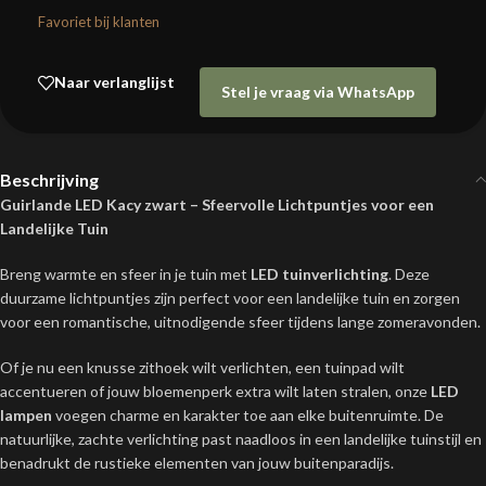
Favoriet bij klanten
Naar verlanglijst
Stel je vraag via WhatsApp
Beschrijving
Guirlande LED Kacy zwart – Sfeervolle Lichtpuntjes voor een
Landelijke Tuin
Breng warmte en sfeer in je tuin met
LED tuinverlichting
. Deze
duurzame lichtpuntjes zijn perfect voor een landelijke tuin en zorgen
voor een romantische, uitnodigende sfeer tijdens lange zomeravonden.
Of je nu een knusse zithoek wilt verlichten, een tuinpad wilt
accentueren of jouw bloemenperk extra wilt laten stralen, onze
LED
lampen
voegen charme en karakter toe aan elke buitenruimte. De
natuurlijke, zachte verlichting past naadloos in een landelijke tuinstijl en
benadrukt de rustieke elementen van jouw buitenparadijs.