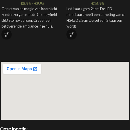
€
8.95
-
€
9.95
€
16.95
Geniet van de magie van kaarslicht
Led kaars grey 24cm De LED
zonder zorgen met de Countryfield
dinerkaars heeft een afmeting van ca
LED stompkaarsen. Creëer een
H24x D2.2cm De set van 2 kaarsen
betoverende ambiance in je huis,
wordt
waarbij stijl, gemak en veiligheid
samenkomen.
Materiaal: wax
Kleur: divers
Afmeting: divers
Gebruik: binnen of buiten
Onze locatie: