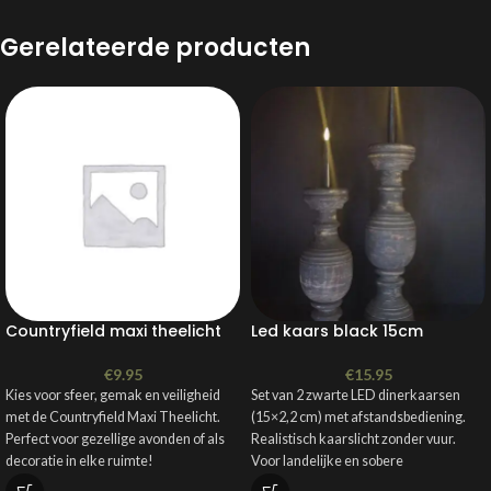
Gerelateerde producten
Countryfield maxi theelicht
Led kaars black 15cm
€
9.95
€
15.95
Kies voor sfeer, gemak en veiligheid
Set van 2 zwarte LED dinerkaarsen
met de Countryfield Maxi Theelicht.
(15×2,2 cm) met afstandsbediening.
Perfect voor gezellige avonden of als
Realistisch kaarslicht zonder vuur.
decoratie in elke ruimte!
Voor landelijke en sobere
tafeldecoratie.