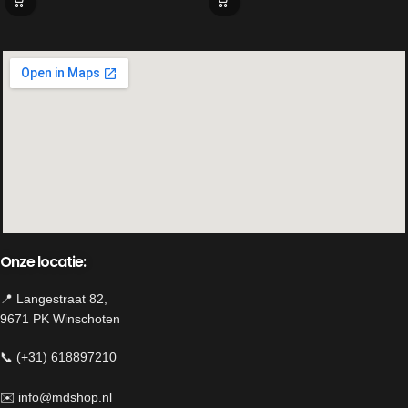
Realistisch kaarseffect:
Dankzij de
LED-technologie geniet je van een
warme, sfeervolle gloed zonder rook
of vlam.
Compatibel met
afstandsbediening:
Bedien het
theelicht eenvoudig met de
Countryfield afstandsbediening
(apart verkrijgbaar).
Flexibel in gebruik:
Werkt op
batterijen (niet inbegrepen), waardoor
je het overal kunt plaatsen.
Afmeting: D6,7xH5,5CM
Onze locatie:
📍 Langestraat 82,
9671 PK Winschoten
📞 (+31) 618897210
✉️
info@mdshop.nl