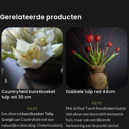
Gerelateerde producten
Countryfield kunstboeket
Dubbele tulp red 44cm
tulp wit 30 cm
€
8.95
€
6.95
Met de Real Touch Kunsttulpen haal je
Een sfeervol
kunstboeket Tulip
niet alleen een decoratief element in
Greigii
van Countryfield met een
huis, maar ook een blijvende
natuurlijke uitstraling. Onderhoudsvrij,
herinnering aan de pracht van het