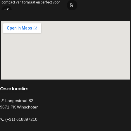
compact van formaat en perfect voor
voorjaar. Ervaar de magie van
een landelijke of sobere styling.
bloemen, ongeacht het seizoen, en laat
je omringen door de tijdloze
schoonheid van deze kunstige
creaties.
Materiaal: kunst
Kleuren: rood
Uitvoering: Dubbele tulp
Lengte: 44cm
Inhoud:7 takken
Onze locatie:
📍 Langestraat 82,
9671 PK Winschoten
📞 (+31) 618897210