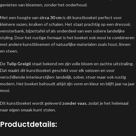
genieten van bloemen, zonder het onderhoud.
Met een hoogte van
circa 30 cm
is dit kunstboeket perfect voor
kleinere vazen, kruiken of schalen. Het staat prachtig op een dressoir,
vensterbank, bijzettafel of als onderdeel van een sobere landelijke
styling. Door het rustige formaat is het boeket ook mooi te combineren
met andere kunstbloemen of natuurlijke materialen zoals hout, linnen
en steen.
De
Tulip Greigii
staat bekend om zijn volle bloem en zachte uitstraling.
Dat maakt dit kunstboeket geschikt voor elk seizoen en voor
verschillende interieurstijlen: landelijk, sober, stoer maar ook rustig
modern. Het boeket behoudt altijd zijn vorm en kleur en blijft jaar na jaar
mooi.
Dit kunstboeket wordt geleverd
zonder vaas
, zodat je het helemaal
naar eigen smaak kunt stylen.
Productdetails: