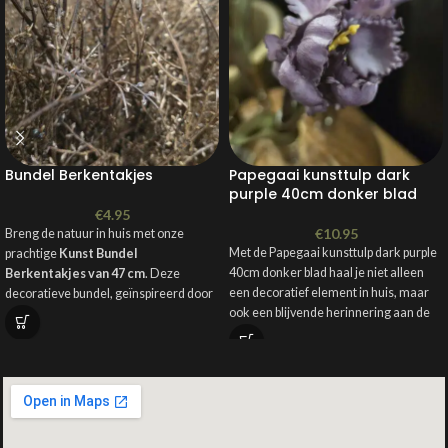
Bundel Berkentakjes
Papegaai kunsttulp dark
purple 40cm donker blad
€
4.95
€
10.95
Breng de natuur in huis met onze
Met de Papegaai kunsttulp dark purple
prachtige
Kunst Bundel
40cm donker blad haal je niet alleen
Berkentakjes van 47 cm
. Deze
een decoratief element in huis, maar
decoratieve bundel, geïnspireerd door
ook een blijvende herinnering aan de
de elegantie van berkentakken, is een
pracht van het voorjaar. Ervaar de
veelzijdige toevoeging aan jouw
magie van bloemen, ongeacht het
interieur.
seizoen, en laat je omringen door de
tijdloze schoonheid van deze kunstige
creaties.
Materiaal: kunst