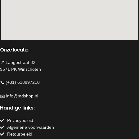
Kleuren: divers
Uitvoering: Papegaai kunsttulp dark
purple 40cm donker blad
Inhoud:5 takken
Onze locatie:
📍 Langestraat 82,
9671 PK Winschoten
📞 (+31) 618897210
✉️
info@mdshop.nl
Handige links:
Privacybeleid
Algemene voorwaarden
Retourbeleid