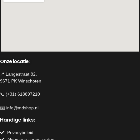
Gebruik: binnen, buiten onder een
overkapping
Onze locatie:
📍 Langestraat 82,
9671 PK Winschoten
📞 (+31) 618897210
✉️
info@mdshop.nl
Handige links:
Privacybeleid
Algemene voorwaarden