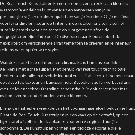
De Real Touch Kunsttulpen komen in een diverse reeks aan kleuren,
waardoor je eindeloos kunt variëren en aanpassen aan jouw
persoonlijke stijl en de kleurenpaletten van je interieur. Of je nu kiest
voor levendige en gedurfde tinten om een statement te maken, of
subtiele pastels voor een zachte en rustgevende sfeer, de
mogelijkheden zijn eindeloos. De diversiteit aan kleuren biedt de
flexibiliteit om verschillende arrangementen te creëren en je interieur
telkens weer opnieuw te stylen.
Wat deze kunsttulp echt opmerkelijk maakt, is hun ongelooflijke
gelijkenis met echte tulpen. Met behulp van real touch technologie
hebben ze niet alleen dezelfde kleurintensiteit als echte bloemen, maar
ook dezelfde textuur en buigzaamheid. Bezoekers zullen verbaasd zijn
over de levensechte uitstraling, zonder dat je je ooit zorgen hoeft te
maken over het onderhouden van de bloemen.
Breng de frisheid en vreugde van het voorjaar naar elke hoek van je huis.
Plaats de Real Touch Kunsttulpen in een vaas op de eettafel, op een
bijzettafel of zelfs in de slaapkamer voor een vleugje natuurlijke
schoonheid. De kunsttulpen vormen een tijdloze decoratie die je
interieur transformeert en een blijvend gevoel van lente creëert.