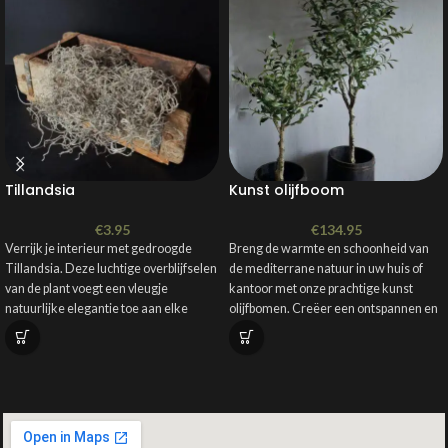
Tillandsia
Kunst olijfboom
€
3.95
€
134.95
Verrijk je interieur met gedroogde
Breng de warmte en schoonheid van
Tillandsia. Deze luchtige overblijfselen
de mediterrane natuur in uw huis of
van de plant voegt een vleugje
kantoor met onze prachtige kunst
natuurlijke elegantie toe aan elke
olijfbomen. Creëer een ontspannen en
uitnodigende sfeer waar u ook bent, en
geniet van de tijdloze charme van deze
prachtige bomen, zonder enige moeite
van onderhoud.
Materiaal: zijde
Afmetingen: 90cm - 190cm