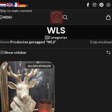
Skip to navigation
Skip to main content
MENU
WLS
Categories
Home
/
Producten getagged “WLS”
Enig resultaat
Show sidebar
ALLEEN AFHALEN