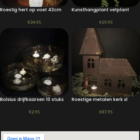
Roestig hert op voet 43cm
Kunsthangplant vetplant
€
34.95
€
19.95
Bolsius drijfkaarsen 10 stuks
Roestige metalen kerk xl
€
2.95
€
87.95