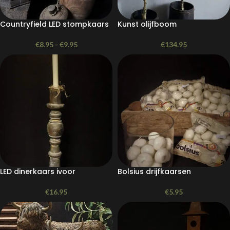
Countryfield LED stompkaars
Kunst olijfboom
€
8.95
-
€
9.95
€
134.95
LED dinerkaars ivoor
Bolsius drijfkaarsen
€
16.95
€
5.95