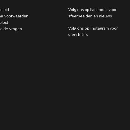
Volg ons op Facebook voor
eleid
sfeerbeelden en nieuws
e voorwaarden
eleid
Volg ons op Instagram voor
telde vragen
sfeerfoto’s
sing this website, you agree to our use of cookies.
MORE INFO