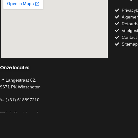
Privacyb
Algemen
Retourb
Veelges
Contact
Sitemap
Onze locatie:
📍 Langestraat 82,
9671 PK Winschoten
📞 (+31) 618897210
✉️
info@mdshop.nl
Herroeping van contract
We use cookies to improve your experience on our website. By brow