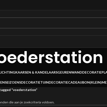
oederstation
LICHTING
KAARSEN & KANDELAARS
GEUREN
WANDDECORATIE
PL
OEN
SEIZOENSDECORATIE
TUINDECORATIE
CADEAUBON
(KLEIN)M
tagged “voederstation”
den die aan je zoekcriteria voldoen.