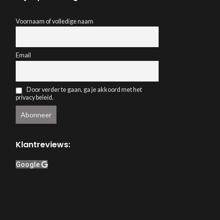
Voornaam of volledige naam
Email
Door verder te gaan, ga je akkoord met het
privacy beleid.
Klantreviews:
Google
Webwinkelkeur
ACCEPT