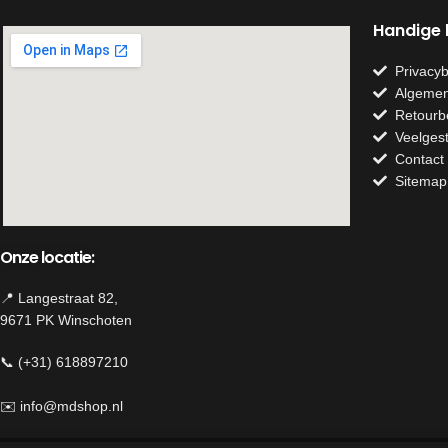
Handige l
Privacyb
Algemen
Retourb
Veelges
Contact
Sitemap
Onze locatie:
📍 Langestraat 82,
9671 PK Winschoten
📞 (+31) 618897210
✉️
info@mdshop.nl