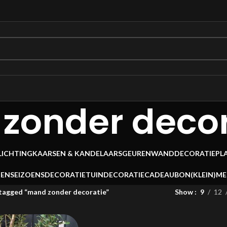
zonder decor
LICHTING
KAARSEN & KANDELAARS
GEUREN
WANDDECORATIE
PL
OEN
SEIZOENSDECORATIE
TUINDECORATIE
CADEAUBON
(KLEIN)M
tagged “mand zonder decoratie”
Show
9
12