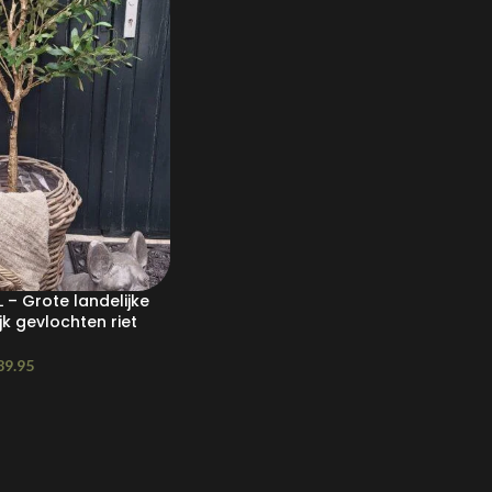
L – Grote landelijke
k gevlochten riet
89.95