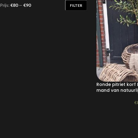
Prijs:
€80
—
€90
FILTER
Ronde pitriet korf 
mand van natuurlij
€