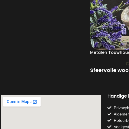
Metalen Touwhou
€
Sfeervolle woon
Handige l
Privacyb
Algemen
Retourb
Veelges