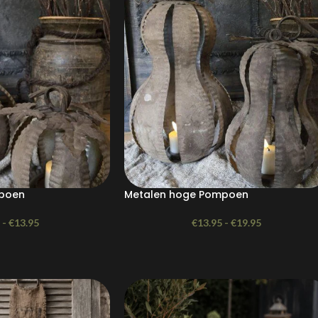
mpoen
Metalen hoge Pompoen
-
€
13.95
€
13.95
-
€
19.95