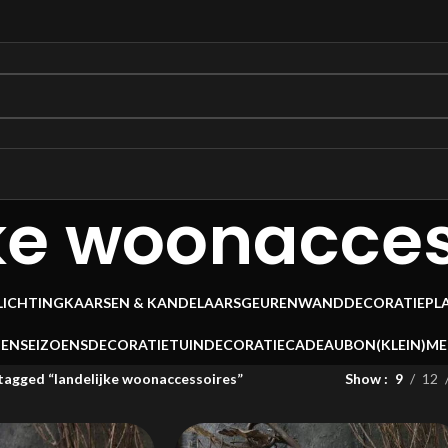
jke woonacces
LICHTING
KAARSEN & KANDELAARS
GEUREN
WANDDECORATIE
PL
OEN
SEIZOENSDECORATIE
TUINDECORATIE
CADEAUBON
(KLEIN)M
agged “landelijke woonaccessoires”
Show
9
12