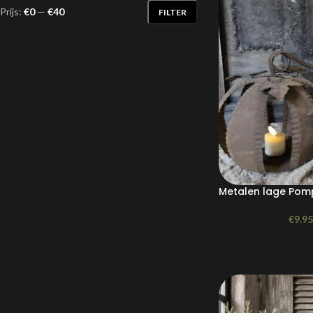
Prijs:
€0
—
€40
FILTER
Metalen lage Po
€
9.95