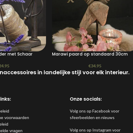
der met Schaar
Marawi paard op standaard 30cm
24.95
€
34.95
accessoires in landelijke stijl voor elk interieur.
inks:
Onze socials:
Volg ons op Facebook voor
eleid
sfeerbeelden en nieuws
e voorwaarden
eleid
Volg ons op Instagram voor
telde vragen