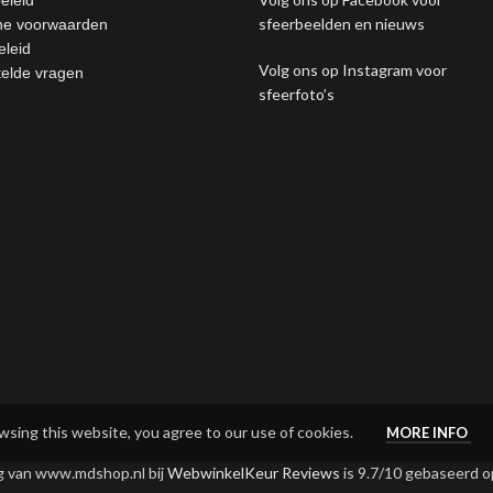
sfeerbeelden en nieuws
e voorwaarden
eleid
Volg ons op Instagram voor
telde vragen
sfeerfoto’s
sing this website, you agree to our use of cookies.
MORE INFO
g van www.mdshop.nl bij
WebwinkelKeur Reviews
is 9.7/10 gebaseerd o