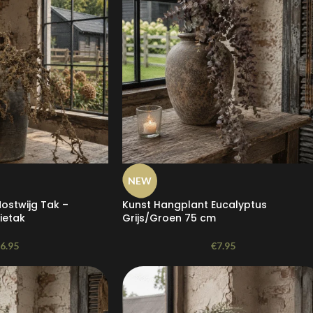
NEW
ostwijg Tak –
Kunst Hangplant Eucalyptus
ietak
Grijs/Groen 75 cm
€
6.95
€
7.95