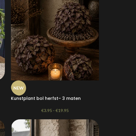
NEW
Kunstplant bol herfst– 3 maten
€
3.95
-
€
19.95