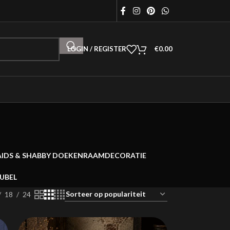
LOGIN / REGISTER
€
0.00
AIDS & SHABBY DOEKEN
RAAMDECORATIE
EUBEL
18
24