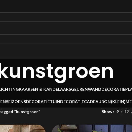
kunstgroen
LICHTING
KAARSEN & KANDELAARS
GEUREN
WANDDECORATIE
PL
OEN
SEIZOENSDECORATIE
TUINDECORATIE
CADEAUBON
(KLEIN)M
tagged “kunstgroen”
Show
9
12