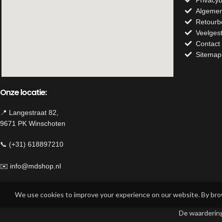
Algemen
Retourb
Veelges
Contact
Sitemap
Onze locatie:
📍 Langestraat 82,
9671 PK Winschoten
📞 (+31) 618897210
✉️
info@mdshop.nl
Herroeping van contract
We use cookies to improve your experience on our website. By brow
De waarderin