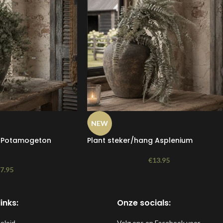
NEW
g Potamogeton
Plant steker/hang Asplenium
€
13.95
€
7.95
inks:
Onze socials:
Volg ons op Facebook voor
eleid