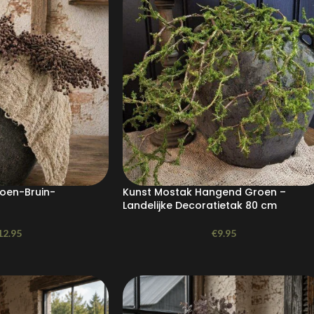
oen-Bruin-
Kunst Mostak Hangend Groen –
Landelijke Decoratietak 80 cm
12.95
€
9.95