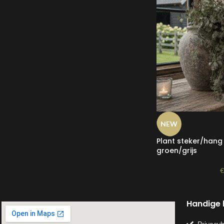
NEW
Plant steker/han
groen/grijs
Handige l
Privacyb