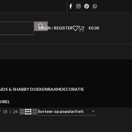
LOGIN / REGISTER
€
0.00
AIDS & SHABBY DOEKEN
RAAMDECORATIE
EUBEL
18
24