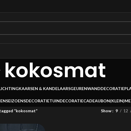
kokosmat
LICHTING
KAARSEN & KANDELAARS
GEUREN
WANDDECORATIE
PL
OEN
SEIZOENSDECORATIE
TUINDECORATIE
CADEAUBON
(KLEIN)M
tagged “kokosmat”
Show
9
12