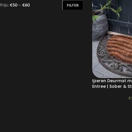
Prijs:
€50
—
€60
FILTER
Ijzeren Deurmat me
Entree | Sober & S
€