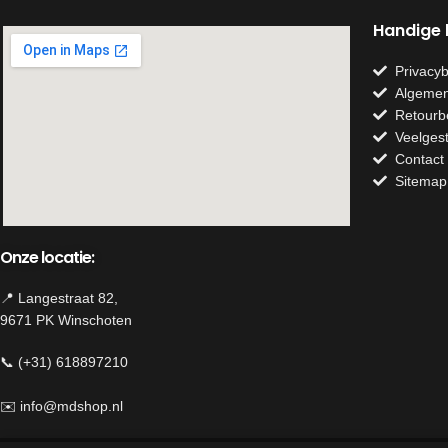
Handige l
Privacyb
Algemen
Retourb
Veelges
Contact
Sitemap
Onze locatie:
📍 Langestraat 82,
9671 PK Winschoten
📞 (+31) 618897210
✉️
info@mdshop.nl