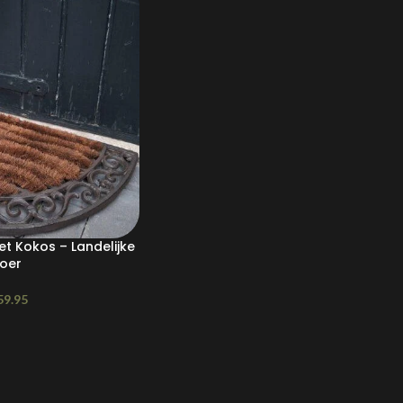
t Kokos – Landelijke
toer
59.95