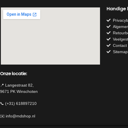
Handige l
Privacyb
Algemen
Retourb
Veelges
Contact
Sitemap
Onze locatie:
📍 Langestraat 82,
9671 PK Winschoten
📞 (+31) 618897210
✉️
info@mdshop.nl