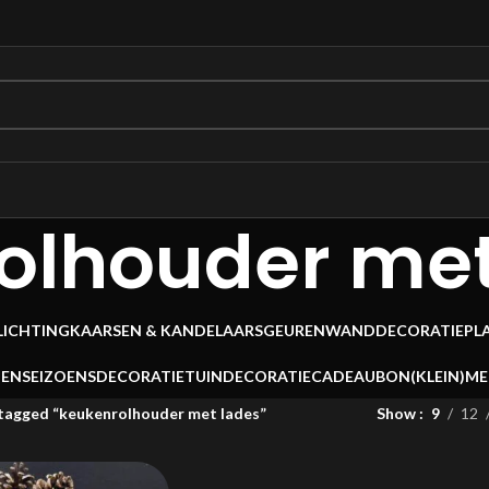
olhouder met
LICHTING
KAARSEN & KANDELAARS
GEUREN
WANDDECORATIE
PL
OEN
SEIZOENSDECORATIE
TUINDECORATIE
CADEAUBON
(KLEIN)M
tagged “keukenrolhouder met lades”
Show
9
12