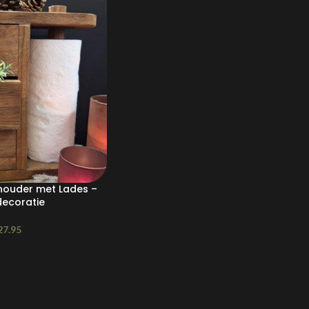
houder met Lades –
decoratie
27.95