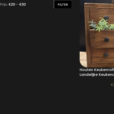
Prijs:
€20
—
€30
FILTER
Houten Keukenrol
Landelijke Keuken
€