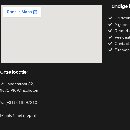
Handige l
Privacyb
Algemen
Retourb
Veelges
Contact
Sitemap
Onze locatie:
📍 Langestraat 82,
9671 PK Winschoten
📞 (+31) 618897210
✉️
info@mdshop.nl
Herroeping van contract