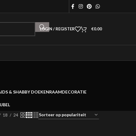
LOGIN / REGISTER
€
0.00
AIDS & SHABBY DOEKEN
RAAMDECORATIE
EUBEL
18
24