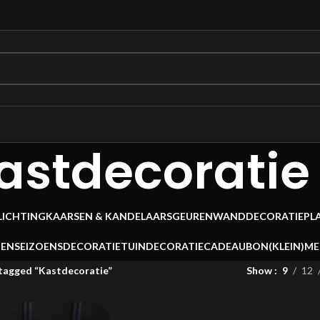
astdecoratie
LICHTING
KAARSEN & KANDELAARS
GEUREN
WANDDECORATIE
PL
OEN
SEIZOENSDECORATIE
TUINDECORATIE
CADEAUBON
(KLEIN)M
tagged “Kastdecoratie”
Show
9
12