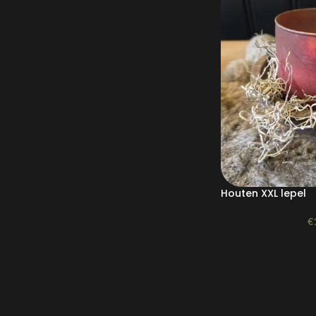
Houten XXL lepel
€