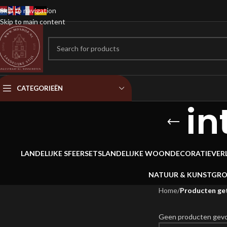
Skip to navigation
Skip to main content
CATEGORIEËN
in
LANDELIJKE SFEERSETS
LANDELIJKE WOONDECORATIE
VER
NATUUR & KUNSTGR
Home
/
Producten get
Geen producten gevon