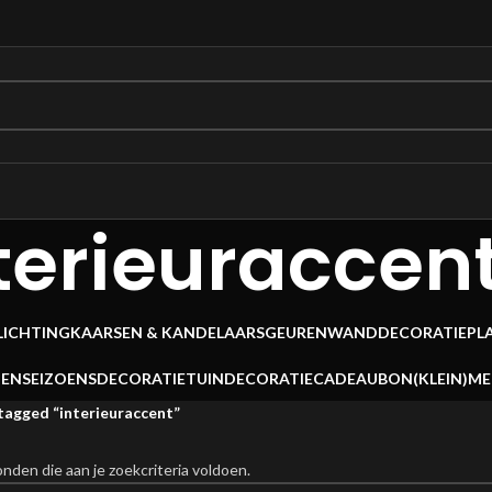
terieuraccen
LICHTING
KAARSEN & KANDELAARS
GEUREN
WANDDECORATIE
PL
OEN
SEIZOENSDECORATIE
TUINDECORATIE
CADEAUBON
(KLEIN)M
agged “interieuraccent”
den die aan je zoekcriteria voldoen.