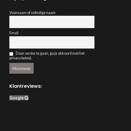
Voornaam of volledige naam
Email
Door verder te gaan, ga je akkoord met het
privacy beleid.
Klantreviews:
Google
Webwinkelkeur
ACCEPT