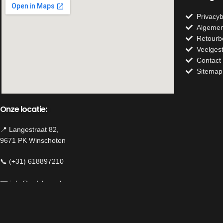
Privacyb
Algemen
Retourb
Veelges
Contact
Sitemap
Onze locatie:
📍 Langestraat 82,
9671 PK Winschoten
📞 (+31) 618897210
✉️
info@mdshop.nl
Herroeping van contract
We use cookies to improve your experience on our website. By brow