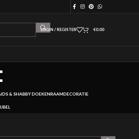
LOGIN / REGISTER
€
0.00
t
AIDS & SHABBY DOEKEN
RAAMDECORATIE
EUBEL