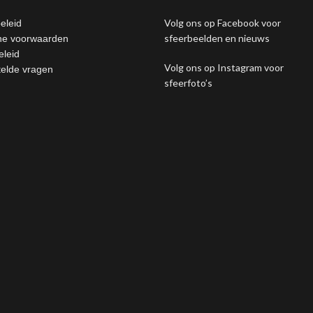
Volg ons op Facebook voor
eleid
sfeerbeelden en nieuws
e voorwaarden
eleid
Volg ons op Instagram voor
telde vragen
sfeerfoto’s
sing this website, you agree to our use of cookies.
MORE INFO