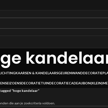
ge kandelaa
LICHTING
KAARSEN & KANDELAARS
GEUREN
WANDDECORATIE
PL
OEN
SEIZOENSDECORATIE
TUINDECORATIE
CADEAUBON
(KLEIN)M
tagged “hoge kandelaar”
den die aan je zoekcriteria voldoen.