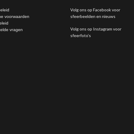
Volg ons op Facebook voor
eleid
sfeerbeelden en nieuws
e voorwaarden
eleid
Volg ons op Instagram voor
telde vragen
sfeerfoto’s
sing this website, you agree to our use of cookies.
MORE INFO