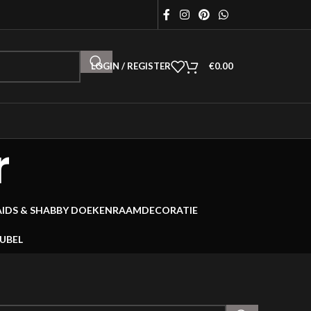
LOGIN / REGISTER
€
0.00
r
AIDS & SHABBY DOEKEN
RAAMDECORATIE
EUBEL