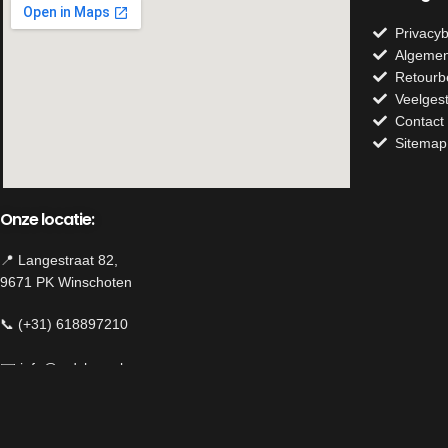
Privacyb
Algemen
Retourb
Veelges
Contact
Sitemap
Onze locatie:
📍 Langestraat 82,
9671 PK Winschoten
📞 (+31) 618897210
✉️
info@mdshop.nl
Herroeping van contract
We use cookies to improve your experience on our website. By brow