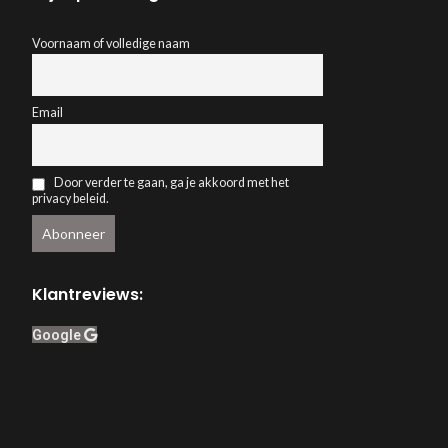
Voornaam of volledige naam
Email
Door verder te gaan, ga je akkoord met het
privacy beleid.
Klantreviews:
Google
Webwinkelkeur
ACCEPT