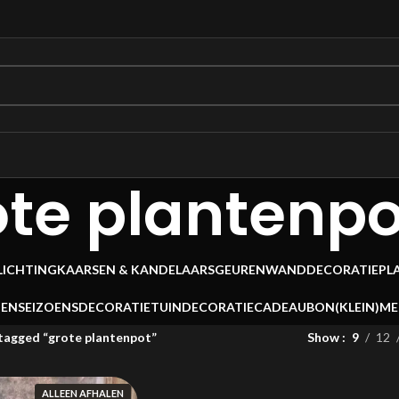
ote plantenpo
LICHTING
KAARSEN & KANDELAARS
GEUREN
WANDDECORATIE
PL
OEN
SEIZOENSDECORATIE
TUINDECORATIE
CADEAUBON
(KLEIN)M
tagged “grote plantenpot”
Show
9
12
ALLEEN AFHALEN