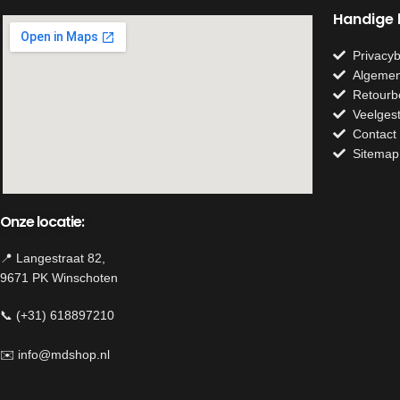
Handige l
Privacyb
Algemen
Retourb
Veelges
Contact
Sitemap
Onze locatie:
📍 Langestraat 82,
9671 PK Winschoten
📞 (+31) 618897210
✉️
info@mdshop.nl
Herroeping van contract