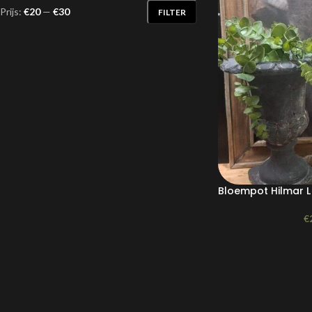
Prijs:
€20
—
€30
FILTER
Bloempot Hilmar L
€