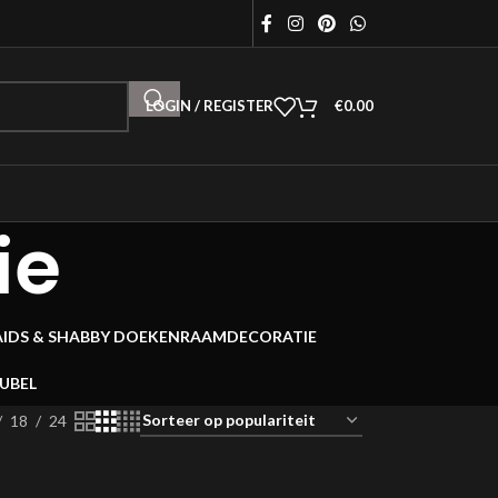
LOGIN / REGISTER
€
0.00
ie
AIDS & SHABBY DOEKEN
RAAMDECORATIE
EUBEL
18
24