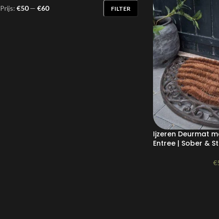
Prijs:
€50
—
€60
FILTER
Ijzeren Deurmat me
Entree | Sober & S
€