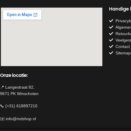
Handige l
Privacyb
Algemen
Retourb
Veelges
Contact
Sitemap
Onze locatie:
📍 Langestraat 82,
9671 PK Winschoten
📞 (+31) 618897210
✉️
info@mdshop.nl