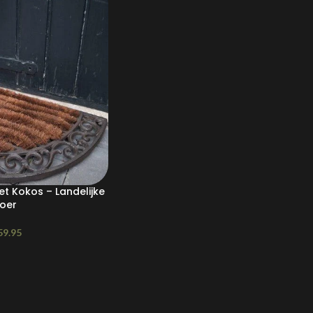
t Kokos – Landelijke
toer
59.95