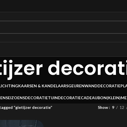
tijzer decorat
LICHTING
KAARSEN & KANDELAARS
GEUREN
WANDDECORATIE
PL
OEN
SEIZOENSDECORATIE
TUINDECORATIE
CADEAUBON
(KLEIN)M
agged “gietijzer decoratie”
Show
9
12