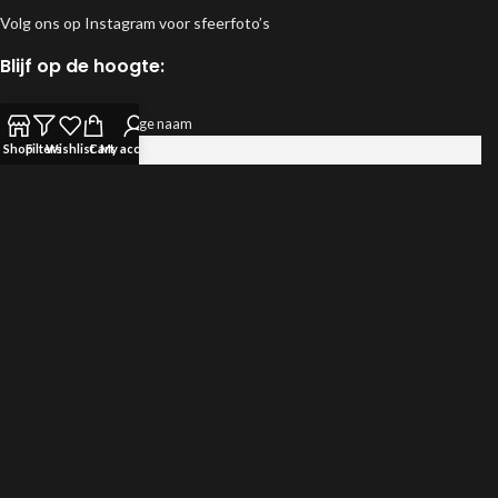
Volg ons op Instagram voor sfeerfoto’s
Blijf op de hoogte:
Voornaam of volledige naam
Shop
Filters
Wishlist
Cart
My account
Email
Door verder te gaan, ga je akkoord met het privacy beleid.
Klantreviews:
Google
Webwinkelkeur