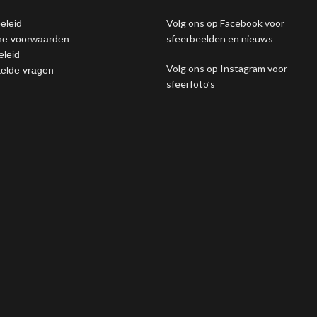
Volg ons op Facebook voor
eleid
sfeerbeelden en nieuws
e voorwaarden
eleid
Volg ons op Instagram voor
telde vragen
sfeerfoto’s
sing this website, you agree to our use of cookies.
MORE INFO