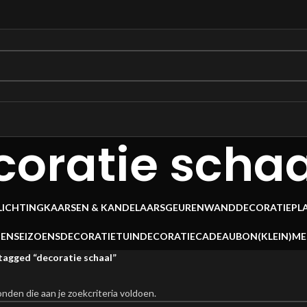
coratie schaa
LICHTING
KAARSEN & KANDELAARS
GEUREN
WANDDECORATIE
PL
OEN
SEIZOENSDECORATIE
TUINDECORATIE
CADEAUBON
(KLEIN)M
agged “decoratie schaal”
den die aan je zoekcriteria voldoen.