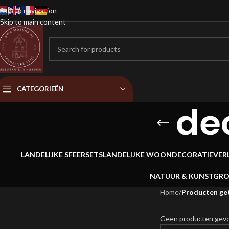
Skip to navigation
Skip to main content
CATEGORIEËN
de
LANDELIJKE SFEERSETS
LANDELIJKE WOONDECORATIE
VER
NATUUR & KUNSTGR
Home
/
Producten get
Geen producten gevon