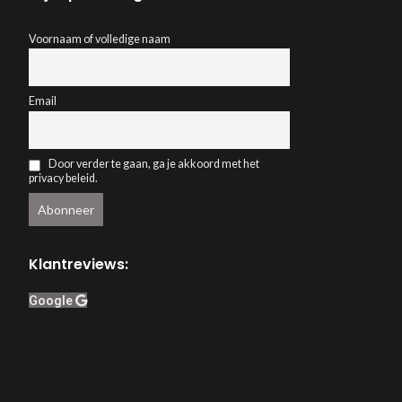
Voornaam of volledige naam
Email
Door verder te gaan, ga je akkoord met het
privacy beleid.
Klantreviews:
Google
Webwinkelkeur
ACCEPT