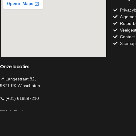
Privacyb
Algemen
Retourb
Veelges
Contact
Sitemap
Onze locatie:
📍 Langestraat 82,
9671 PK Winschoten
📞 (+31) 618897210
✉️
info@mdshop.nl
Herroeping van contract
We use cookies to improve your experience on our website. By brow