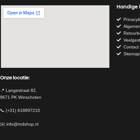
Handige l
Privacyb
Algemen
Retourb
Veelges
Contact
Sitemap
Onze locatie:
📍 Langestraat 82,
9671 PK Winschoten
📞 (+31) 618897210
✉️
info@mdshop.nl
Herroeping van contract