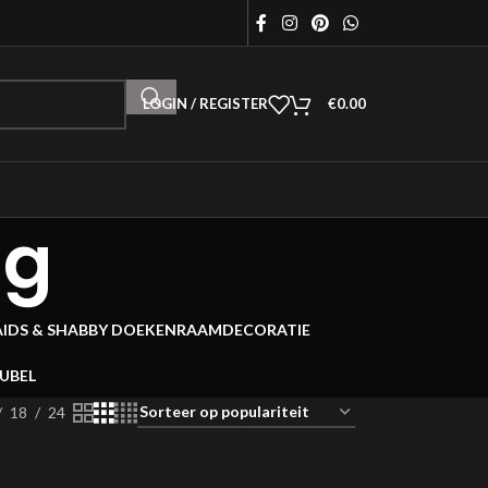
LOGIN / REGISTER
€
0.00
ng
AIDS & SHABBY DOEKEN
RAAMDECORATIE
EUBEL
18
24