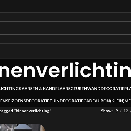
nenverlichti
LICHTING
KAARSEN & KANDELAARS
GEUREN
WANDDECORATIE
PL
OEN
SEIZOENSDECORATIE
TUINDECORATIE
CADEAUBON
(KLEIN)M
agged “binnenverlichting”
Show
9
12