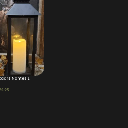
kaars Nantes L
24.95