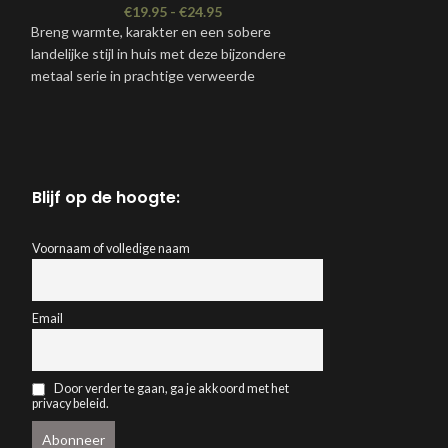
€
19.95
-
€
24.95
Breng warmte, karakter en een sobere
Rustieke houten s
landelijke stijl in huis met deze bijzondere
Perfect als decora
metaal serie in prachtige verweerde
of sobere woonstij
roestkleur.
*Het betreft 
verschillende
winkel kun je
Blijf op de hoogte:
online
verzen
willekeurige s
Voornaam of volledige naam
15/30 x 45/7
Email
Door verder te gaan, ga je akkoord met het
privacy beleid.