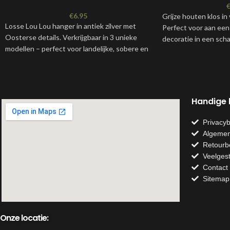
€
6.95
Grijze houten klos in
Losse Lou Lou hanger in antiek zilver met
Perfect voor aan een 
Oosterse details. Verkrijgbaar in 3 unieke
decoratie in een schaa
modellen – perfect voor landelijke, sobere en
stijlvol.
sfeervolle decoratie.
Kenmerken:
Materiaal: metaal
Handige l
Geschikt voor kerstboom, takken
Duurzaam en tijdloos ontwerp
Privacyb
Afmeting excl ketting: ca 7cm
Algemen
Retourb
Veelges
Contact
Sitemap
Onze locatie: