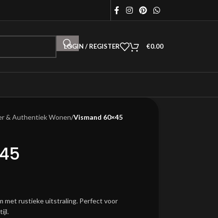
LOGIN / REGISTER
€
0.00
er & Authentiek Wonen
/
Vismand 60×45
45
 met rustieke uitstraling. Perfect voor
jl.