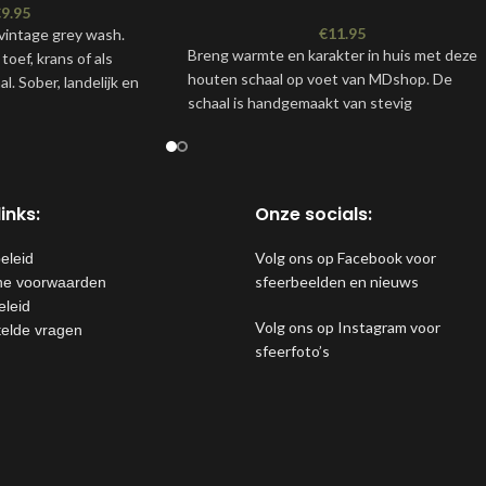
€
9.95
€
11.95
 vintage grey wash.
Breng warmte en karakter in huis met deze
toef, krans of als
houten schaal op voet van MDshop. De
l. Sober, landelijk en
schaal is handgemaakt van stevig
inks:
Onze socials:
Volg ons op Facebook voor
eleid
sfeerbeelden en nieuws
e voorwaarden
eleid
Volg ons op Instagram voor
telde vragen
sfeerfoto’s