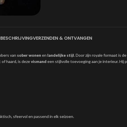
BESCHRIJVING
VERZENDEN & ONTVANGEN
ebbers van
sober wonen
en
landelijke stijl
. Door zijn royale formaat is 
 of haard, is deze
vismand
een stijlvolle toevoeging aan je interieur. Hij
Praktisch, sfeervol en passend in elk seizoen.