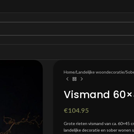
Home
/
Landelijke woondecoratie
/
Sob
Vismand 60×
€
104.95
Grote rieten vismand van ca. 60×45 cm
landelijke decoratie en sober wonen sti