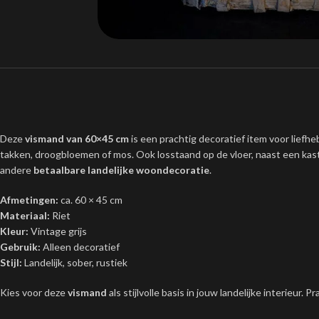
Deze
vismand van 60×45 cm
is een prachtig decoratief item voor liefh
takken, droogbloemen of mos. Ook losstaand op de vloer, naast een kast
andere
betaalbare landelijke woondecoratie
.
Afmetingen:
ca. 60 × 45 cm
Materiaal:
Riet
Kleur:
Vintage grijs
Gebruik:
Alleen decoratief
Stijl:
Landelijk, sober, rustiek
Kies voor deze
vismand
als stijlvolle basis in jouw landelijke interieur. 