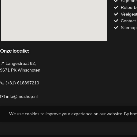
buitenruimte
Algemen
Retourb
Veelges
Contact
Sitemap
Onze locatie:
📍 Langestraat 82,
9671 PK Winschoten
📞 (+31) 618897210
✉️
info@mdshop.nl
Herroeping van contract
We use cookies to improve your experience on our website. By brow