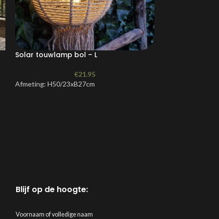
Solar touwlamp bol – L
Solar hanglamp
vlam effect 24
€
21.95
Afmeting: H50/23xB27cm
Compacte solar h
Werkt op zonne-e
Vlam effect: warm 
Afmeting: 24 cm 
Hangmodel in luch
Materiaal: metaal
r
Blijf op de hoogte:
Voornaam of volledige naam