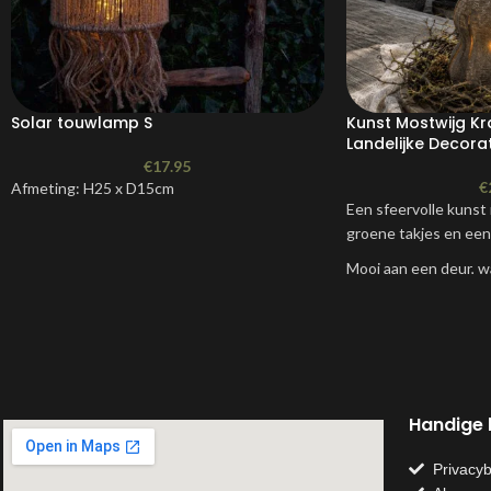
Solar touwlamp S
Kunst Mostwijg Kr
Landelijke Decorat
€
17.95
€
Afmeting: H25 x D15cm
Een sfeervolle kunst 
groene takjes en een n
Mooi aan een deur, wa
passend in ieder seiz
Specificati
Materiaal: Kunstmate
Kleur: Bruin / Groen
Afmeting: 40cm
Handige l
Toepassing: Wand-, 
Geschikt voor: Binn
Privacyb