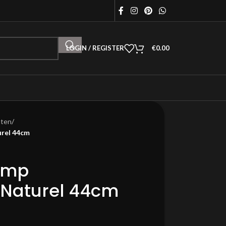
LOGIN / REGISTER
€
0.00
hten
/
rel 44cm
amp
Naturel 44cm