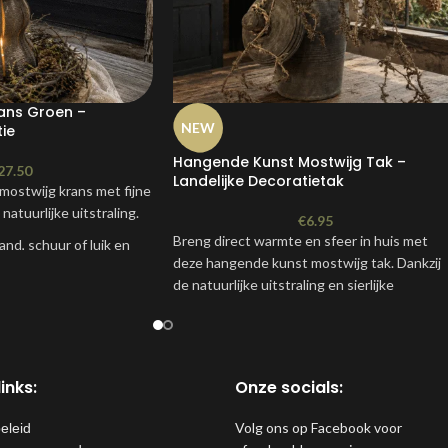
ans Groen –
NEW
ie
Hangende Kunst Mostwijg Tak –
27.50
Landelijke Decoratietak
mostwijg krans met fijne
atuurlijke uitstraling.
€
6.95
Breng direct warmte en sfeer in huis met
nd, schuur of luik en
deze hangende kunst mostwijg tak. Dankzij
oen.
de natuurlijke uitstraling en sierlijke
es
hangvorm is deze decoratietak perfect voor
een kruik, pot, schaal of wandrek. Een
riaal
onderhoudsvrije sfeermaker die het hele jaa
door mooi blijft.
inks:
Onze socials:
deur- en raamdecoratie
en en overdekte
Volg ons op Facebook voor
eleid