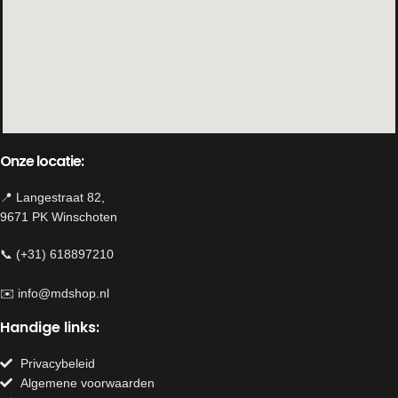
gelijk!)
Gebruik: binnen
Werking: batterij, niet inbegrepen bij
maat M en L
Onze locatie:
📍 Langestraat 82,
9671 PK Winschoten
📞 (+31) 618897210
✉️
info@mdshop.nl
Handige links:
Privacybeleid
Algemene voorwaarden