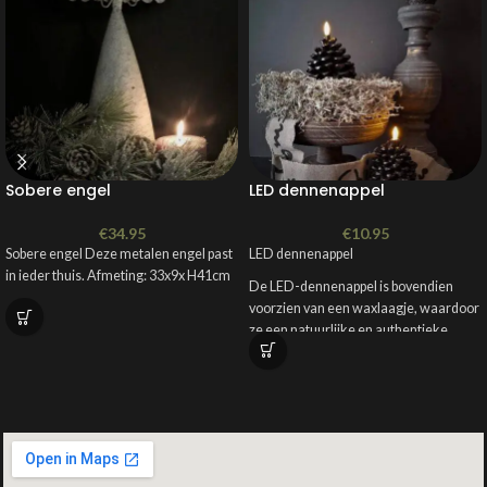
Sobere engel
LED dennenappel
€
34.95
€
10.95
Sobere engel Deze metalen engel past
LED dennenappel
in ieder thuis. Afmeting: 33x9x H41cm
De LED-dennenappel is bovendien
voorzien van een waxlaagje, waardoor
ze een natuurlijke en authentieke
uitstraling hebben. Dit maakt ze perfect
voor een landelijke of rustieke
interieurstijl.
Materiaal: wax
Kleur: zwart, creme, bruin (let op bij de
bruine zijn in alle maten de kleur niet