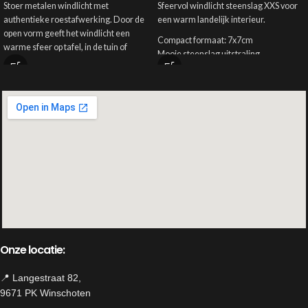
Stoer metalen windlicht met
Sfeervol windlicht steenslag XXS voor
authentieke roestafwerking. Door de
een warm landelijk interieur.
open vorm geeft het windlicht een
Compact formaat: 7x7cm
warme sfeer op tafel, in de tuin of
Mooie steenslag uitstraling
onder een veranda.
Geschikt voor waxinelichtje
Perfect voor sober en stoer wonen
Onze locatie:
📍 Langestraat 82,
9671 PK Winschoten