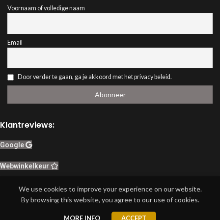
Voornaam of volledige naam
Email
Door verder te gaan, ga je akkoord met het privacy beleid.
Klantreviews:
Google
Webwinkelkeur
Herroeping van contract
We use cookies to improve your experience on our website.
By browsing this website, you agree to our use of cookies.
Shop
Wishlist
Cart
My account
MORE INFO
ACCEPT