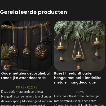
Gerelateerde producten
Oude metalen decoratiebal |
Roest theelichthouder
Landelijke woondecoratie
hanger met bel – landelijke
metalen hangdecoratie
€
8.95
-
€
12.95
€
4.95
Deze oude metalen decoratiebal
Deze roest theelichthouder hanger
brengt direct sfeer in huis, tuin of onder
met bel van MDshop is een echte
de overkapping. Mooi hangend aan een
sfeermaker voor elk landelijk interieur.
mostak, decoratieve standaard of