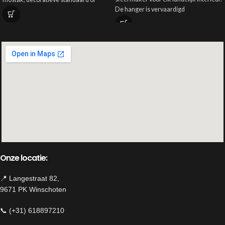
De hanger is vervaardigd
pergola.
Kenmerken:
Geschikt voor binnen en buiten
Diameter: 8, 10, 12cm
Perfect voor een landelijke kerstsfeer
Te gebruiken met een theelichtje of
LED-lampje
Onze locatie:
📍 Langestraat 82,
9671 PK Winschoten
📞 (+31) 618897210