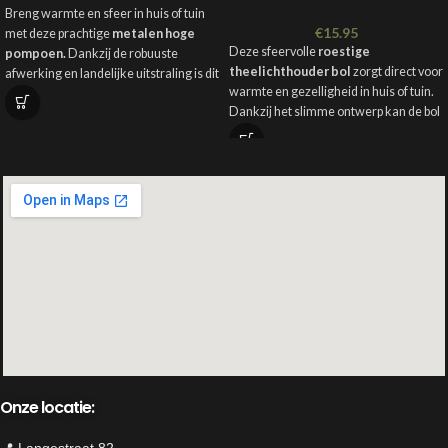
Breng warmte en sfeer in huis of tuin
€
15.95
met deze prachtige
metalen hoge
Deze sfeervolle
roestige
pompoen.
Dankzij de robuuste
theelichthouder bol
zorgt direct voor
afwerking en landelijke uitstraling is dit
warmte en gezelligheid in huis of tuin.
decoratiestuk een echte
blikvanger
Dankzij het slimme ontwerp kan de bol
op de kast, vensterbank of
zowel staand als hangend worden
tuintafel
.
gebruikt. Mooi op een tafel, onder een
overkapping, aan een pergola of
hangend in een boom. De natuurlijke
roestkleur geeft een stoere en
landelijke uitstraling.
Afmeting:
H22 x D16 cm
Onze locatie:
📍 Langestraat 82,