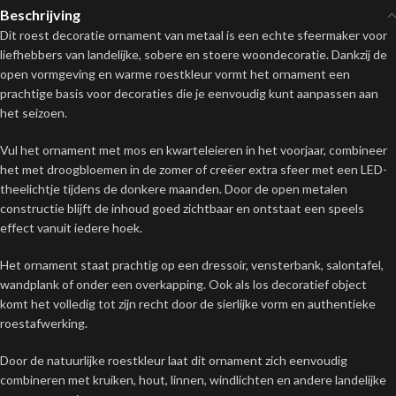
Beschrijving
Dit roest decoratie ornament van metaal is een echte sfeermaker voor
liefhebbers van landelijke, sobere en stoere woondecoratie. Dankzij de
open vormgeving en warme roestkleur vormt het ornament een
prachtige basis voor decoraties die je eenvoudig kunt aanpassen aan
het seizoen.
Vul het ornament met mos en kwarteleieren in het voorjaar, combineer
het met droogbloemen in de zomer of creëer extra sfeer met een LED-
theelichtje tijdens de donkere maanden. Door de open metalen
constructie blijft de inhoud goed zichtbaar en ontstaat een speels
effect vanuit iedere hoek.
Het ornament staat prachtig op een dressoir, vensterbank, salontafel,
wandplank of onder een overkapping. Ook als los decoratief object
komt het volledig tot zijn recht door de sierlijke vorm en authentieke
roestafwerking.
Door de natuurlijke roestkleur laat dit ornament zich eenvoudig
combineren met kruiken, hout, linnen, windlichten en andere landelijke