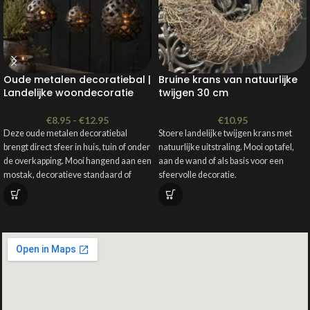
Oude metalen decoratiebal |
Bruine krans van natuurlijke
Landelijke woondecoratie
twijgen 30 cm
€
8.95
-
€
12.95
€
10.95
Deze oude metalen decoratiebal
Stoere landelijke twijgen krans met
brengt direct sfeer in huis, tuin of onder
natuurlijke uitstraling. Mooi op tafel,
de overkapping. Mooi hangend aan een
aan de wand of als basis voor een
mostak, decoratieve standaard of
sfeervolle decoratie.
pergola.
✔ Diameter ca. 30 cm
Kenmerken:
✔ Natuurlijke uitstraling
✔ Perfect voor ieder seizoen
Geschikt voor binnen en buiten
Diameter: 8, 10, 12cm
Perfect voor een landelijke kerstsfeer
Te gebruiken met een theelichtje of
LED-lampje