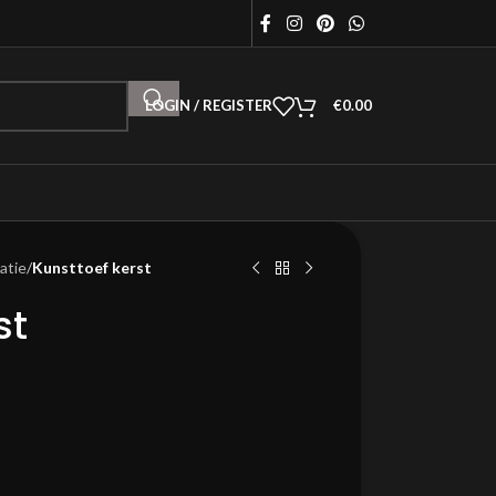
LOGIN / REGISTER
€
0.00
atie
/
Kunsttoef kerst
st