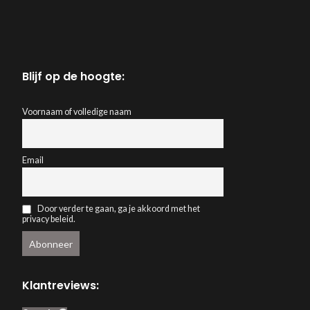
Materiaal: metaal
Kleur: grijs
Afmeting: 88x h
Blijf op de hoogte:
Voornaam of volledige naam
Email
Door verder te gaan, ga je akkoord met het
privacy beleid.
Klantreviews: