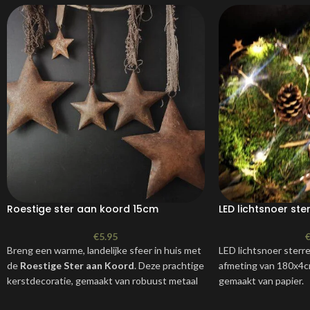
Roestige ster aan koord 15cm
LED lichtsnoer ste
€
5.95
Breng een warme, landelijke sfeer in huis met
LED lichtsnoer sterr
de
Roestige Ster aan Koord
. Deze prachtige
afmeting van 180x4cm
kerstdecoratie, gemaakt van robuust metaal
gemaakt van papier.
met een rustieke roestafwerking, voegt