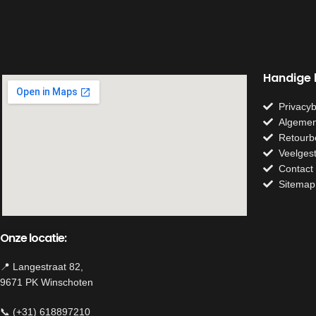
direct een authentieke charme toe aan je
interieur.
Materiaal: metaal
Kleur: roest
Afmeting: 15cm
Handige l
Privacyb
Algemen
Retourb
Veelges
Contact
Sitemap
Onze locatie:
📍 Langestraat 82,
9671 PK Winschoten
📞 (+31) 618897210