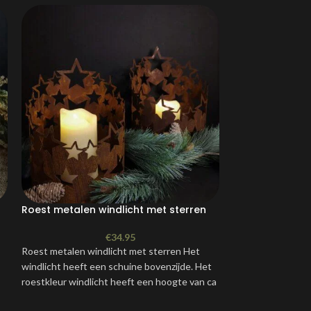
Roest metalen windlicht met sterren
Grote metalen 
€
34.95
Roest metalen windlicht met sterren Het
Grote metalen eng
windlicht heeft een schuine bovenzijde. Het
intrigerend en b
roestkleur windlicht heeft een hoogte van ca
zowel de verbeeld
30cm
prikkelt.