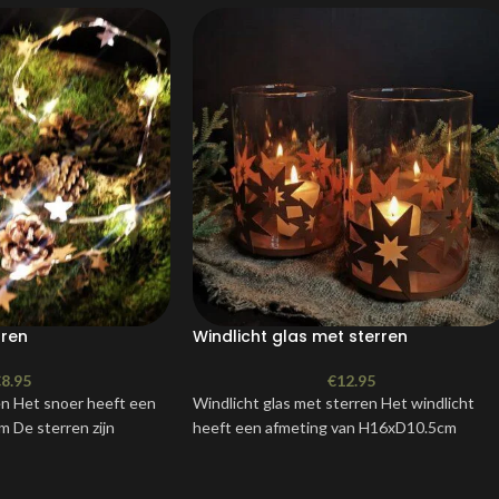
rren
Windlicht glas met sterren
€
8.95
€
12.95
en Het snoer heeft een
Windlicht glas met sterren Het windlicht
 De sterren zijn
heeft een afmeting van H16xD10.5cm