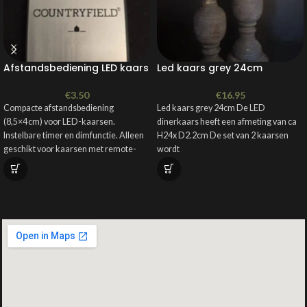
Afstandsbediening LED kaars
Led kaars grey 24cm
€
3.50
€
16.95
Compacte afstandsbediening
Led kaars grey 24cm De LED
(8,5×4 cm) voor LED-kaarsen.
dinerkaars heeft een afmeting van ca
Instelbare timer en dimfunctie. Alleen
H24x D2.2cm De set van 2 kaarsen
geschikt voor kaarsen met remote-
wordt
optie.