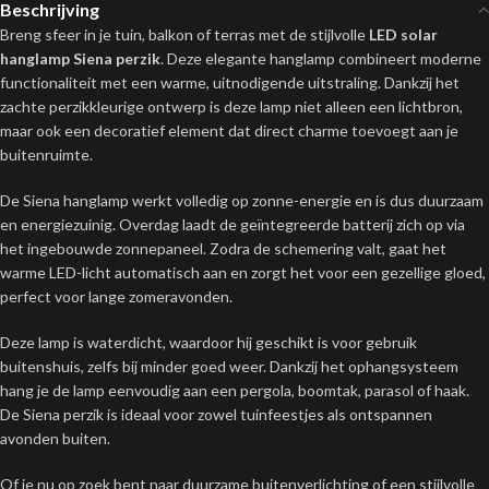
Beschrijving
Breng sfeer in je tuin, balkon of terras met de stijlvolle
LED solar
hanglamp Siena perzik
. Deze elegante hanglamp combineert moderne
functionaliteit met een warme, uitnodigende uitstraling. Dankzij het
zachte perzikkleurige ontwerp is deze lamp niet alleen een lichtbron,
maar ook een decoratief element dat direct charme toevoegt aan je
buitenruimte.
De Siena hanglamp werkt volledig op zonne-energie en is dus duurzaam
en energiezuinig. Overdag laadt de geïntegreerde batterij zich op via
het ingebouwde zonnepaneel. Zodra de schemering valt, gaat het
warme LED-licht automatisch aan en zorgt het voor een gezellige gloed,
perfect voor lange zomeravonden.
Deze lamp is waterdicht, waardoor hij geschikt is voor gebruik
buitenshuis, zelfs bij minder goed weer. Dankzij het ophangsysteem
hang je de lamp eenvoudig aan een pergola, boomtak, parasol of haak.
De Siena perzik is ideaal voor zowel tuinfeestjes als ontspannen
avonden buiten.
Of je nu op zoek bent naar duurzame buitenverlichting of een stijlvolle