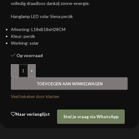
volledig draadloos dankzij zonne-energie.
Hanglamp LED solar Siena perzik
Afmeting: L18xB18xH28CM
Kleur: perzik
Werking: solar
Op voorraad
-
+
TOEVOEGEN AAN WINKELWAGEN
Veel bekeken door klanten
Naar verlanglijst
Stel je vraag via WhatsApp