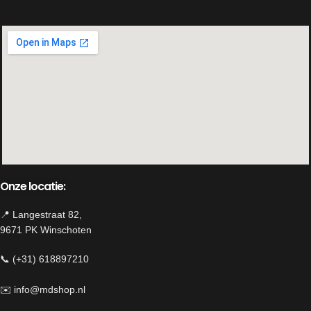
Decoratief zittend hert
Afmeting:ca S- 11x h30cm, M- 13,5x
h37 cm, L 16x h45,5cm
Verweerde landelijke uitstraling
Leuk op een kast, vensterbank of
sidetable
Onze locatie:
📍 Langestraat 82,
9671 PK Winschoten
📞 (+31) 618897210
✉️
info@mdshop.nl