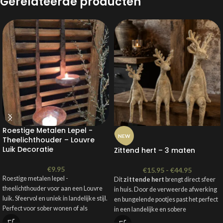
Gerelateerde producten
Roestige Metalen Lepel -
NEW
Theelichthouder – Louvre
Luik Decoratie
Zittend hert – 3 maten
€
9.95
€
15.95
-
€
44.95
Roestige metalen lepel -
Dit
zittende hert
brengt direct sfeer
theelichthouder voor aan een Louvre
in huis. Door de verweerde afwerking
luik. Sfeervol en uniek in landelijke stijl.
en bungelende pootjes past het perfect
Perfect voor sober wonen of als
in een landelijke en sobere
kerstdecoratie.
kerstdecoratie.