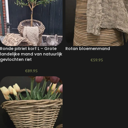
Ronde pitriet korf L – Grote
Rotan bloemenmand
landelijke mand van natuurlijk
gevlochten riet
€
59.95
€
89.95