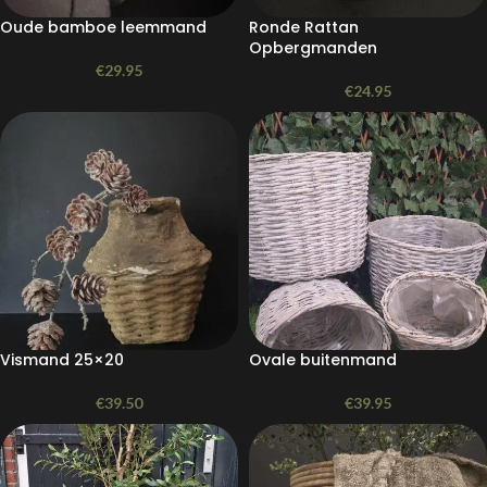
Oude bamboe leemmand
Ronde Rattan
Opbergmanden
€
29.95
€
24.95
Vismand 25×20
Ovale buitenmand
€
39.50
€
39.95